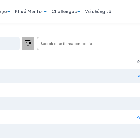
học
Khoá Mentor
Challenges
Về chúng tôi
K
S
P