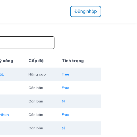
Đăng nhập
ỹ năng
Cấp độ
Tình trạng
QL
Nâng cao
Free
Căn bản
Free
Căn bản
🛒
ython
Căn bản
Free
Căn bản
🛒