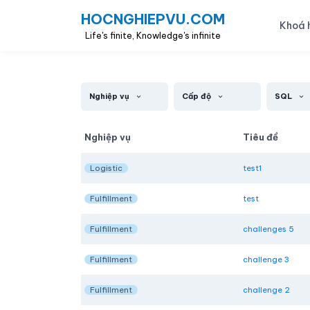
HOCNGHIEPVU.COM
Khoá 
Life's finite, Knowledge's infinite
Nghiệp vụ
Cấp độ
SQL
Nghiệp vụ
Tiêu đề
Logistic
test1
Fulfillment
test
Fulfillment
challenges 5
Fulfillment
challenge 3
Fulfillment
challenge 2