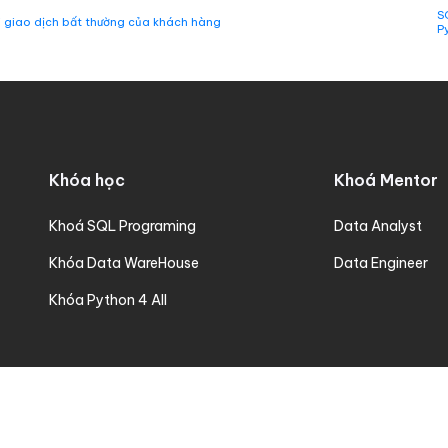
S
i giao dịch bất thường của khách hàng
P
Khóa học
Khoá Mentor
Khoá SQL Programing
Data Analyst
Khóa Data WareHouse
Data Engineer
Khóa Python 4 All