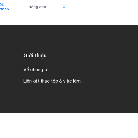
QL
Nâng cao
🛒
ython
Giới thiệu
Về chúng tôi
Liên kết thực tập & việc làm