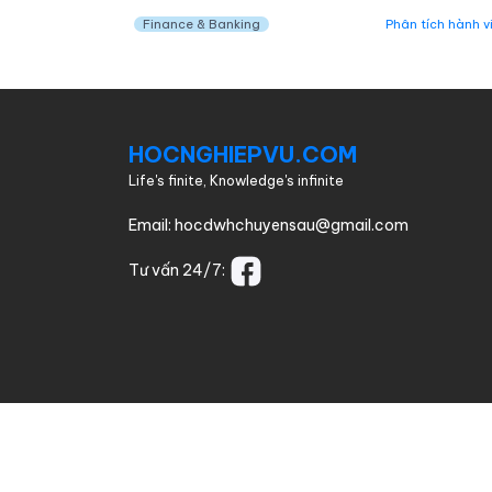
Finance & Banking
Phân tích hành v
HOCNGHIEPVU.COM
Life's finite, Knowledge's infinite
Email:
hocdwhchuyensau@gmail.com
Tư vấn 24/7: