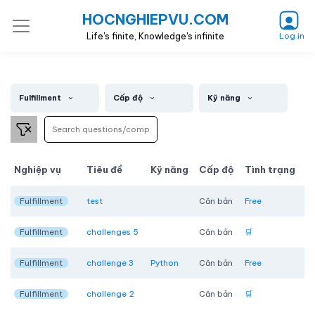
HOCNGHIEPVU.COM
Life's finite, Knowledge's infinite
Log in
Fulfillment
Cấp độ
Kỹ năng
Nghiệp vụ
Tiêu đề
Kỹ năng
Cấp độ
Tình trạng
Fulfillment
test
Căn bản
Free
Fulfillment
challenges 5
Căn bản
🛒
Fulfillment
challenge 3
Python
Căn bản
Free
Fulfillment
challenge 2
Căn bản
🛒