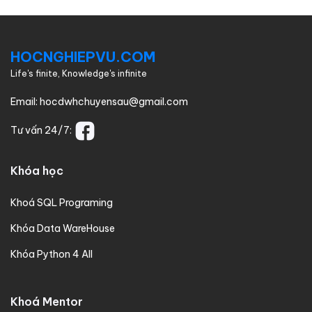
HOCNGHIEPVU.COM
Life's finite, Knowledge's infinite
Email:
hocdwhchuyensau@gmail.com
Tư vấn 24/7:
Khóa học
Khoá SQL Programing
Khóa Data WareHouse
Khóa Python 4 All
Khoá Mentor